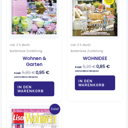
inkl. 3 % MwSt.
inkl. 3 % MwSt.
kostenlose Zustellung
kostenlose Zustellung
Wohnen &
WOHNIDEE
Garten
5,20
€
0,85
€
Kiosk:
5,80
€
0,95
€
wöchentlicher Mietpreis
Kiosk:
wöchentlicher Mietpreis
IN DEN
WARENKORB
IN DEN
WARENKORB
Ursprünglicher
Aktueller
Preis
Preis
Sale!
war:
ist:
3,80 €
0,60 €.