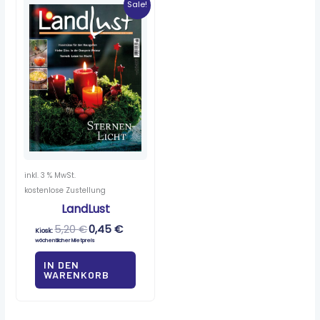
Sale!
war:
ist:
5,20 €
0,45 €.
inkl. 3 % MwSt.
kostenlose Zustellung
LandLust
5,20
€
0,45
€
Kiosk:
wöchentlicher Mietpreis
IN DEN
WARENKORB