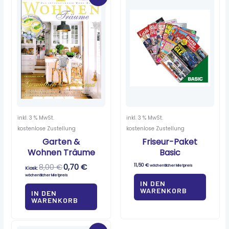
8,00 €
0,70 €.
inkl. 3 % MwSt.
inkl. 3 % MwSt.
kostenlose Zustellung
kostenlose Zustellung
Garten &
Friseur-Paket
Wohnen Träume
Basic
8,00
€
0,70
€
11,50
€
wöchentlicher Mietpreis
Kiosk:
wöchentlicher Mietpreis
IN DEN
WARENKORB
IN DEN
WARENKORB
Ursprünglicher
Aktueller
Preis
Preis