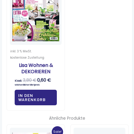
inkl. 3 % MwSt.
kostenlose Zustellung
Lisa Wohnen &
DEKORIEREN
3,80
€
0,60
€
Kiosk:
wöchentlicher Mietpreis
IN DEN
WARENKORB
Ähnliche Produkte
Ursprünglicher
Aktueller
Preis
Preis
Sale!
war:
ist: