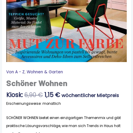
Ursprünglicher
Aktueller
Von A - Z
,
Wohnen & Garten
Schöner
Preis
Preis
Wohnen
Schöner Wohnen
war:
ist:
Menge
6,90 €
1,15 €.
Kiosk:
6,90
€
1,15
€
wöchentlicher Mietpreis
Erscheinungsweise: monatlich
SCHÖNER WOHNEN bietet einen einzigartigen Themenmix und gibt
praktische Lösungsvorschläge, wie man sich Trends in Haus holt