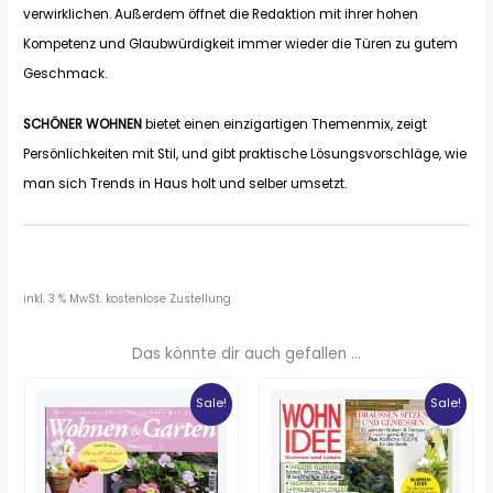
verwirklichen. Außerdem öffnet die Redaktion mit ihrer hohen
Kompetenz und Glaubwürdigkeit immer wieder die Türen zu gutem
Geschmack.
SCHÖNER WOHNEN
bietet einen einzigartigen Themenmix, zeigt
Persönlichkeiten mit Stil, und gibt praktische Lösungsvorschläge, wie
man sich Trends in Haus holt und selber umsetzt.
inkl. 3 % MwSt.
kostenlose Zustellung
Das könnte dir auch gefallen …
Ursprünglicher
Aktueller
Ursprünglicher
Aktueller
Preis
Preis
Preis
Preis
Sale!
Sale!
war:
ist:
war:
ist:
5,80 €
0,95 €.
5,20 €
0,85 €.