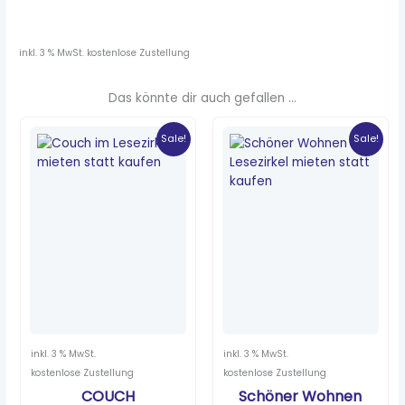
inkl. 3 % MwSt.
kostenlose Zustellung
Das könnte dir auch gefallen …
Ursprünglicher
Aktueller
Ursprünglicher
Aktueller
Preis
Preis
Preis
Preis
Sale!
Sale!
war:
ist:
war:
ist:
4,20 €
0,47 €.
6,90 €
1,15 €.
inkl. 3 % MwSt.
inkl. 3 % MwSt.
kostenlose Zustellung
kostenlose Zustellung
COUCH
Schöner Wohnen