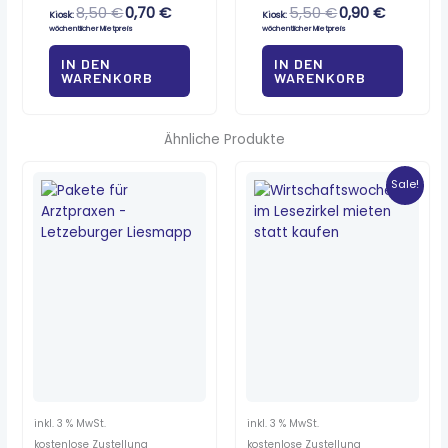
8,50
€
0,70
€
5,50
€
0,90
€
Kiosk:
Kiosk:
wöchentlicher Mietpreis
wöchentlicher Mietpreis
IN DEN
IN DEN
WARENKORB
WARENKORB
Ähnliche Produkte
Ursprünglicher
Aktueller
Preis
Preis
Sale!
war:
ist:
7,90 €
5,50 €.
inkl. 3 % MwSt.
inkl. 3 % MwSt.
kostenlose Zustellung
kostenlose Zustellung