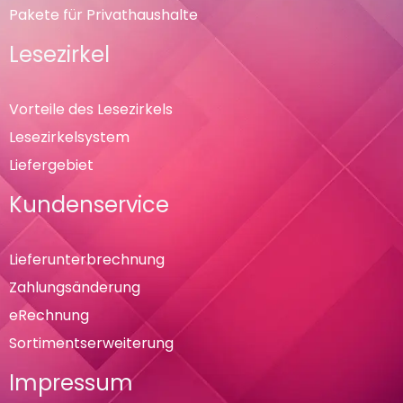
Pakete für Privathaushalte
Lesezirkel
Vorteile des Lesezirkels
Lesezirkelsystem
Liefergebiet
Kundenservice
Lieferunterbrechnung
Zahlungsänderung
eRechnung
Sortimentserweiterung
Impressum