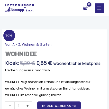
Zum
Inhalt
springen
Sale!
Ursprünglicher
Aktueller
Von A - Z
,
Wohnen & Garten
WOHNIDEE
Preis
Preis
Menge
WOHNIDEE
war:
ist:
5,20 €
0,85 €.
Kiosk:
5,20
€
0,85
€
wöchentlicher Mietpreis
Erscheinungsweise: monatlich
WOHNIDEE zeigt monatlich Trends und ist die Ratgeberin für
gemütliches Wohnen mit umsetzbaren Einrichtungsideen.
WOHNIDEE im Lesezirkel günstig mieten.
Alternative:
-
+
IN DEN WARENKORB