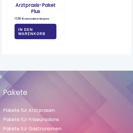
Arztpraxis-Paket
Plus
17,50
€
wöchentlicher Mietpreis
IN DEN
WARENKORB
Pakete
Pakete für Arztpraxen
Pakete für Friseursalons
Pakete für Gastronomen