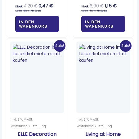
4,20
€
0,47
€
6,90
€
1,15
€
Kiosk:
Kiosk:
wöchentlicher Mietpreis
wöchentlicher Mietpreis
IN DEN
IN DEN
WARENKORB
WARENKORB
Ursprünglicher
Aktueller
Ursprünglicher
Aktueller
Preis
Preis
Preis
Preis
Sale!
Sale!
war:
ist:
war:
ist:
8,50 €
0,70 €.
5,50 €
0,90 €.
inkl. 3 % MwSt.
inkl. 3 % MwSt.
kostenlose Zustellung
kostenlose Zustellung
ELLE Decoration
Living at Home