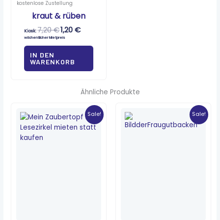
kostenlose Zustellung
kraut & rüben
7,20
€
1,20
€
Kiosk:
wöchentlicher Mietpreis
IN DEN
WARENKORB
Ähnliche Produkte
Ursprünglicher
Aktueller
Ursprünglicher
Aktueller
Preis
Preis
Preis
Preis
Sale!
Sale!
war:
ist:
war:
ist:
6,90 €
0,58 €.
3,10 €
0,25 €.