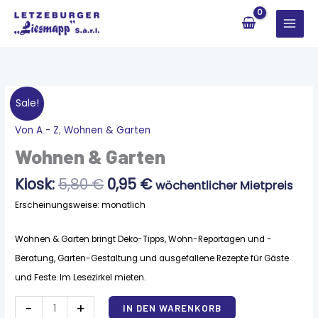
Zum
Inhalt
springen
Sale!
Ursprünglicher
Aktueller
Von A - Z
,
Wohnen & Garten
Wohnen
Preis
Preis
&
Wohnen & Garten
war:
ist:
Garten
5,80 €
0,95 €.
Menge
Kiosk:
5,80
€
0,95
€
wöchentlicher Mietpreis
Erscheinungsweise: monatlich
Wohnen & Garten bringt Deko-Tipps, Wohn-Reportagen und -
Beratung, Garten-Gestaltung und ausgefallene Rezepte für Gäste
und Feste. Im Lesezirkel mieten.
Alternative:
-
+
IN DEN WARENKORB