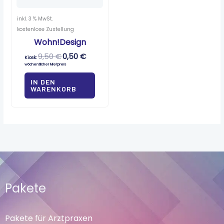
inkl. 3 % MwSt.
kostenlose Zustellung
Wohn!Design
9,50
€
0,50
€
Kiosk:
wöchentlicher Mietpreis
IN DEN
WARENKORB
Pakete
Pakete für Arztpraxen