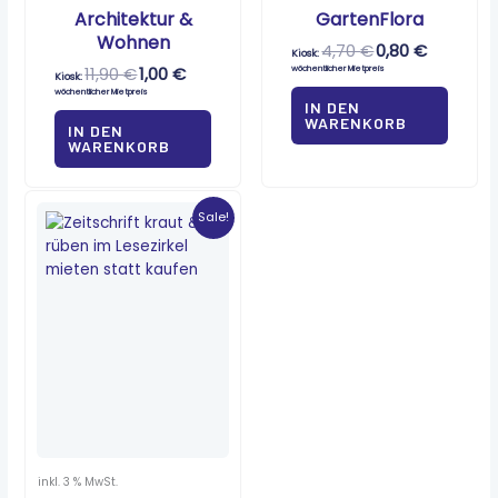
Architektur &
GartenFlora
Wohnen
4,70
€
0,80
€
Kiosk:
11,90
€
1,00
€
wöchentlicher Mietpreis
Kiosk:
wöchentlicher Mietpreis
IN DEN
WARENKORB
IN DEN
WARENKORB
Ursprünglicher
Aktueller
Preis
Preis
Sale!
war:
ist:
7,20 €
1,20 €.
inkl. 3 % MwSt.