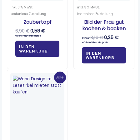
inkl. 3 % MwSt.
inkl. 3 % MwSt.
kostenlose Zustellung
kostenlose Zustellung
Zaubertopf
Bild der Frau gut
kochen & backen
6,90
€
0,58
€
wöchentlicher Mietpreis
3,10
€
0,25
€
Kiosk:
wöchentlicher Mietpreis
IN DEN
WARENKORB
IN DEN
WARENKORB
Ursprünglicher
Aktueller
Preis
Preis
Sale!
war:
ist:
9,50 €
0,50 €.