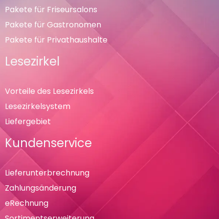
Pakete für Friseursalons
Pakete für Gastronomen
Pakete für Privathaushalte
Lesezirkel
Vorteile des Lesezirkels
Lesezirkelsystem
Liefergebiet
Kundenservice
Lieferunterbrechnung
Zahlungsänderung
eRechnung
Sortimentserweiterung