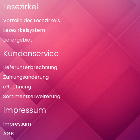
Lesezirkel
Vorteile des Lesezirkels
Lesezirkelsystem
Liefergebiet
Kundenservice
Lieferunterbrechnung
Zahlungsänderung
eRechnung
Sortimentserweiterung
Impressum
Impressum
AGB