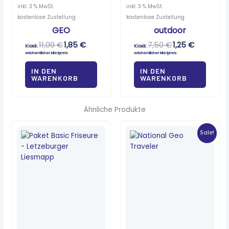
inkl. 3 % MwSt.
inkl. 3 % MwSt.
kostenlose Zustellung
kostenlose Zustellung
GEO
outdoor
11,00
€
1,85
€
7,50
€
1,25
€
Kiosk:
Kiosk:
wöchentlicher Mietpreis
wöchentlicher Mietpreis
IN DEN
IN DEN
WARENKORB
WARENKORB
Ähnliche Produkte
Ursprünglicher
Aktueller
Preis
Preis
Sale!
war:
ist:
7,80 €
0,65 €.