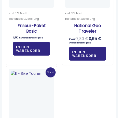
inkl. 3 % MwSt.
inkl. 3 % MwSt.
kostenlose Zustellung
kostenlose Zustellung
Friseur-Paket
National Geo
Basic
Traveler
11,50
€
7,80
€
0,65
€
wöchentlicher Mietpreis
Kiosk:
wöchentlicher Mietpreis
IN DEN
WARENKORB
IN DEN
WARENKORB
Ursprünglicher
Aktueller
Preis
Preis
Sale!
war:
ist:
6,50 €
0,35 €.