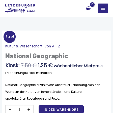
Zum
Inhalt
springen
Sale!
Ursprünglicher
Aktueller
Kultur & Wissenschaft
,
Von A - Z
National
Preis
Preis
Geographic
National Geographic
war:
ist:
Menge
7,50 €
1,25 €.
Kiosk:
7,50
€
1,25
€
wöchentlicher Mietpreis
Erscheinungsweise: monatlich
National Geographic erzählt vom Abenteuer Forschung, von den
Wundern der Natur, von fernen Ländern und Kulturen. In
spektakulären Reportagen und Fotos.
Alternative:
-
+
IN DEN WARENKORB