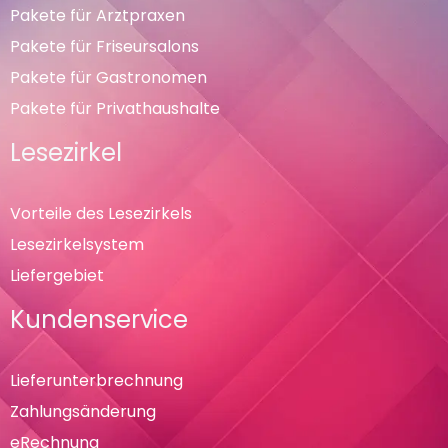
Pakete für Arztpraxen
Pakete für Friseursalons
Pakete für Gastronomen
Pakete für Privathaushalte
Lesezirkel
Vorteile des Lesezirkels
Lesezirkelsystem
Liefergebiet
Kundenservice
Lieferunterbrechnung
Zahlungsänderung
eRechnung