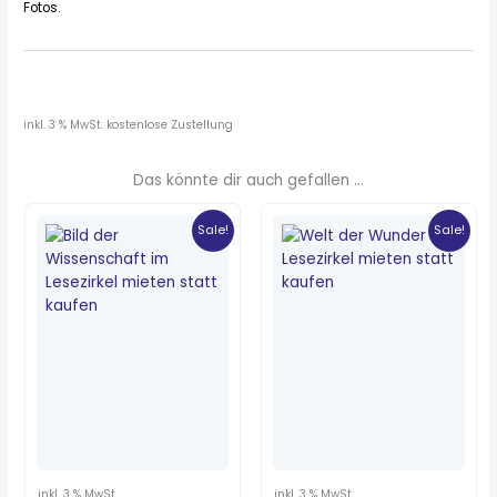
Fotos.
inkl. 3 % MwSt.
kostenlose Zustellung
Das könnte dir auch gefallen …
Ursprünglicher
Aktueller
Ursprünglicher
Aktueller
Preis
Preis
Preis
Preis
Sale!
Sale!
war:
ist:
war:
ist:
8,20 €
1,40 €.
5,50 €
0,90 €.
inkl. 3 % MwSt.
inkl. 3 % MwSt.