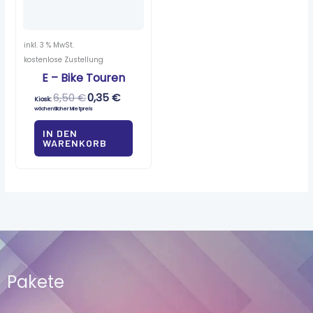
inkl. 3 % MwSt.
kostenlose Zustellung
E – Bike Touren
6,50
€
0,35
€
Kiosk:
wöchentlicher Mietpreis
IN DEN
WARENKORB
Pakete