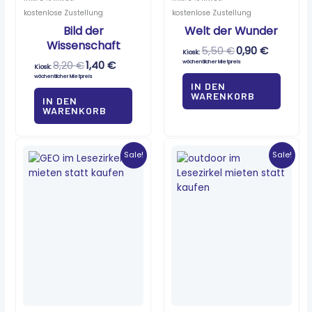
kostenlose Zustellung
kostenlose Zustellung
Bild der
Welt der Wunder
Wissenschaft
5,50
€
0,90
€
Kiosk:
8,20
€
1,40
€
wöchentlicher Mietpreis
Kiosk:
wöchentlicher Mietpreis
IN DEN
WARENKORB
IN DEN
WARENKORB
Ursprünglicher
Aktueller
Ursprünglicher
Aktueller
Preis
Preis
Preis
Preis
Sale!
Sale!
war:
ist:
war:
ist:
11,00 €
1,85 €.
7,50 €
1,25 €.