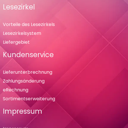
Lesezirkel
Vorteile des Lesezirkels
Lesezirkelsystem
Liefergebiet
Kundenservice
Lieferunterbrechnung
Zahlungsänderung
eRechnung
Sortimentserweiterung
Impressum