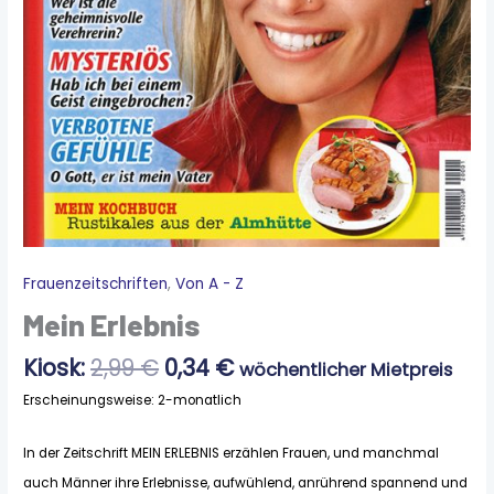
Ursprünglicher
Aktueller
Frauenzeitschriften
,
Von A - Z
Mein
Preis
Preis
Erlebnis
Mein Erlebnis
war:
ist:
Menge
2,99 €
0,34 €.
Kiosk:
2,99
€
0,34
€
wöchentlicher Mietpreis
Erscheinungsweise: 2-monatlich
In der Zeitschrift MEIN ERLEBNIS erzählen Frauen, und manchmal
auch Männer ihre Erlebnisse, aufwühlend, anrührend spannend und