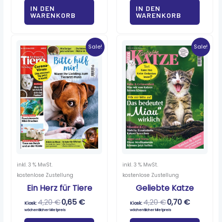
IN DEN
IN DEN
WARENKORB
WARENKORB
Ursprünglicher
Aktueller
Ursprünglicher
Aktueller
Preis
Preis
Preis
Preis
Sale!
Sale!
war:
ist:
war:
ist:
4,20 €
0,65 €.
4,20 €
0,70 €.
inkl. 3 % MwSt.
inkl. 3 % MwSt.
kostenlose Zustellung
kostenlose Zustellung
Ein Herz für Tiere
Geliebte Katze
4,20
€
0,65
€
4,20
€
0,70
€
Kiosk:
Kiosk:
wöchentlicher Mietpreis
wöchentlicher Mietpreis