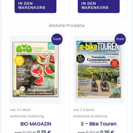
IN DEN
IN DEN
WARENKORB
WARENKORB
Ähnliche Produkte
Ursprünglicher
Aktueller
Ursprünglicher
Aktueller
Preis
Preis
Preis
Preis
Sale!
Sale!
war:
ist:
war:
ist:
5,90 €
0,35 €.
6,50 €
0,35 €.
inkl. 3 % MwSt.
inkl. 3 % MwSt.
kostenlose Zustellung
kostenlose Zustellung
BIO MAGAZIN
E – Bike Touren
5,90
€
0,35
€
6,50
€
0,35
€
Kiosk:
Kiosk: