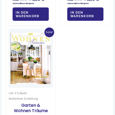
wöchentlicher Mietpreis
wöchentlicher Mietpreis
IN DEN
IN DEN
WARENKORB
WARENKORB
Ursprünglicher
Aktueller
Preis
Preis
Sale!
war:
ist:
8,00 €
0,70 €.
inkl. 3 % MwSt.
kostenlose Zustellung
Garten &
Wohnen Träume