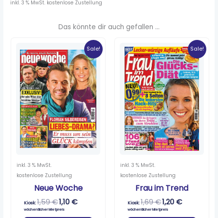
inkl. 3 % MwSt.
kostenlose Zustellung
Das könnte dir auch gefallen …
Ursprünglicher
Aktueller
Ursprünglicher
Aktueller
Preis
Preis
Preis
Preis
Sale!
Sale!
war:
ist:
war:
ist:
1,59 €
1,10 €.
1,69 €
1,20 €.
inkl. 3 % MwSt.
inkl. 3 % MwSt.
kostenlose Zustellung
kostenlose Zustellung
Neue Woche
Frau im Trend
1,59
€
1,10
€
1,69
€
1,20
€
Kiosk:
Kiosk:
wöchentlicher Mietpreis
wöchentlicher Mietpreis