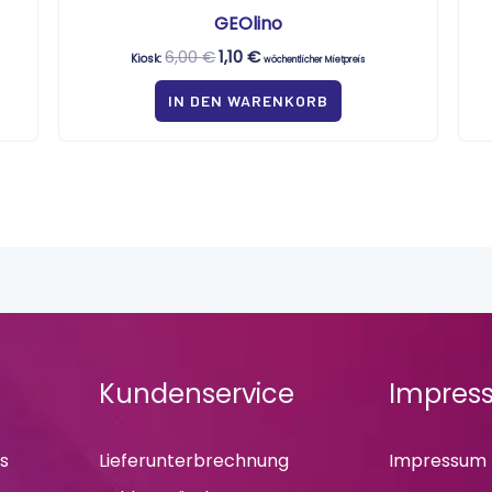
GEOlino
6,00
€
1,10
€
Kiosk:
wöchentlicher Mietpreis
IN DEN WARENKORB
Kundenservice
Impres
ls
Lieferunterbrechnung
Impressum