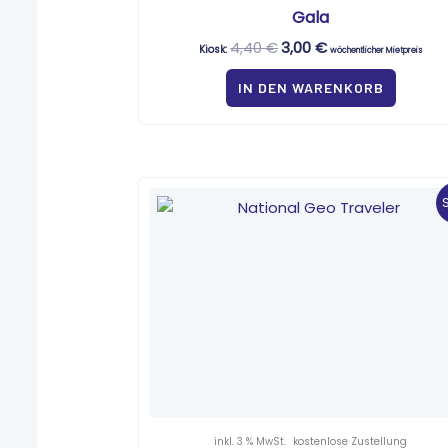
Gala
4,40
€
3,00
€
Kiosk:
wöchentlicher Mietpreis
IN DEN WARENKORB
Ursprünglicher
Aktueller
Preis
Preis
war:
ist:
7,80 €
0,65 €.
inkl. 3 % MwSt.
kostenlose Zustellung