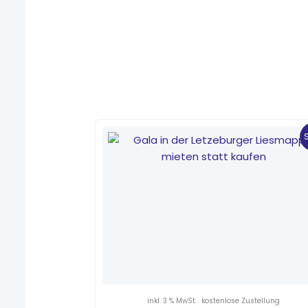
Ursprünglicher
Aktueller
Preis
Preis
war:
ist:
4,40 €
3,00 €.
inkl. 3 % MwSt.
kostenlose Zustellung