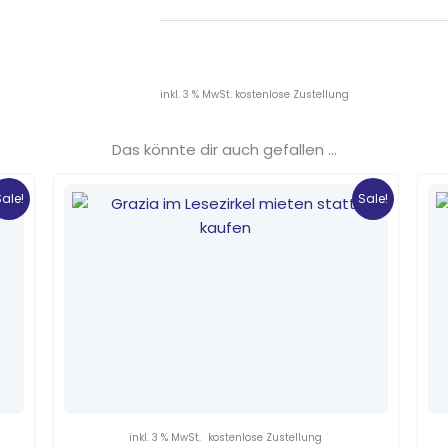
inkl. 3 % MwSt.
kostenlose Zustellung
Das könnte dir auch gefallen …
Ursprünglicher
Aktueller
Preis
Preis
Sale!
Sale!
war:
ist:
4,90 €
1,70 €.
inkl. 3 % MwSt.
kostenlose Zustellung