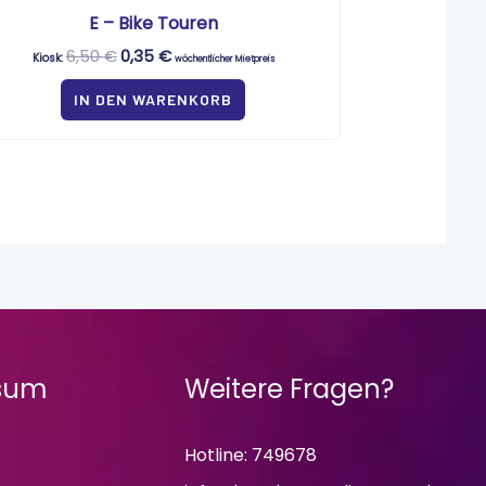
E – Bike Touren
6,50
€
0,35
€
Kiosk:
wöchentlicher Mietpreis
IN DEN WARENKORB
sum
Weitere Fragen?
Hotline: 749678