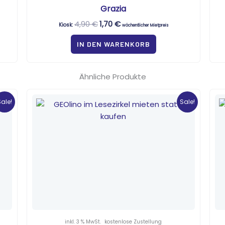
Grazia
4,90
€
1,70
€
Kiosk:
wöchentlicher Mietpreis
IN DEN WARENKORB
Ähnliche Produkte
Ursprünglicher
Aktueller
Preis
Preis
Sale!
Sale!
war:
ist:
6,00 €
1,10 €.
inkl. 3 % MwSt.
kostenlose Zustellung