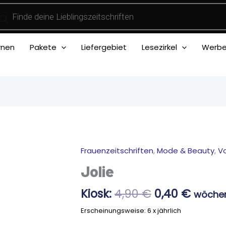
ducts
rch
rnen
Pakete
Liefergebiet
Lesezirkel
Werben
Ursprünglic
Aktuel
Frauenzeitschriften
,
Mode & Beauty
,
Vo
Jolie
Preis
Preis
Menge
Jolie
war:
ist:
4,90 €
0,40 €
Kiosk:
4,90
€
0,40
€
wöchen
Erscheinungsweise: 6 x jährlich