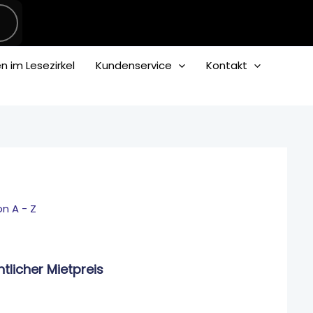
 im Lesezirkel
Kundenservice
Kontakt
her
ler
n A - Z
.
tlicher Mietpreis