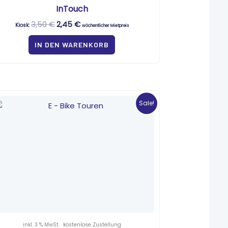
InTouch
3,50
€
2,45
€
Kiosk:
wöchentlicher Mietpreis
IN DEN WARENKORB
Ursprünglicher
Aktueller
Preis
Preis
Sale!
war:
ist:
6,50 €
0,35 €.
inkl. 3 % MwSt.
kostenlose Zustellung