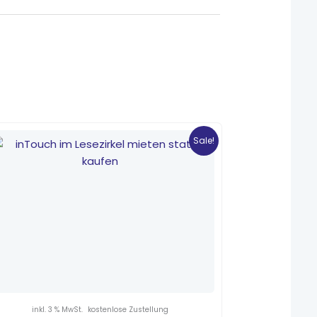
Ursprünglicher
Aktueller
Preis
Preis
Sale!
war:
ist:
3,50 €
2,45 €.
inkl. 3 % MwSt.
kostenlose Zustellung