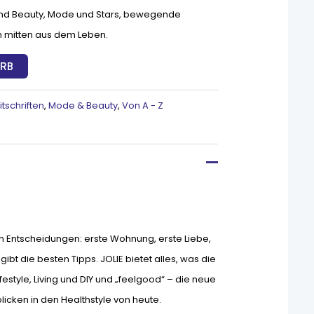
e sind Beauty, Mode und Stars, bewegende
 mitten aus dem Leben.
ORB
tschriften
,
Mode & Beauty
,
Von A - Z
n Entscheidungen: erste Wohnung, erste Liebe,
 gibt die besten Tipps. JOLIE bietet alles, was die
festyle, Living und DIY und „feelgood“ – die neue
icken in den Healthstyle von heute.