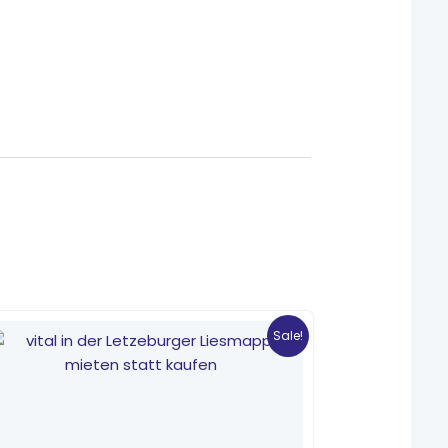
Ursprünglicher
Aktueller
Preis
Preis
Sale!
war:
ist:
4,95 €
0,40 €.