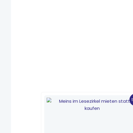
Ursprünglicher
Aktueller
Preis
Preis
war:
ist:
3,99 €
1,40 €.