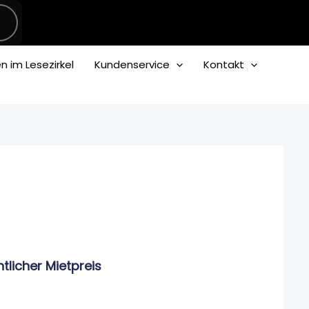
 im Lesezirkel
Kundenservice
Kontakt
her
ler
.
licher Mietpreis