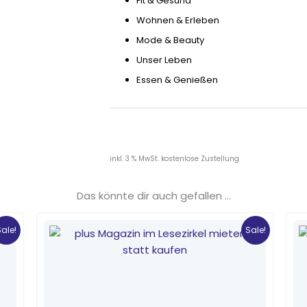
Fit & Gesund
Wohnen & Erleben
Mode & Beauty
Unser Leben
Essen & Genießen
inkl. 3 % MwSt.
kostenlose Zustellung
Das könnte dir auch gefallen …
Ursprünglicher
Aktueller
Preis
Preis
Sale!
Sale!
war:
ist:
4,90 €
0,80 €.