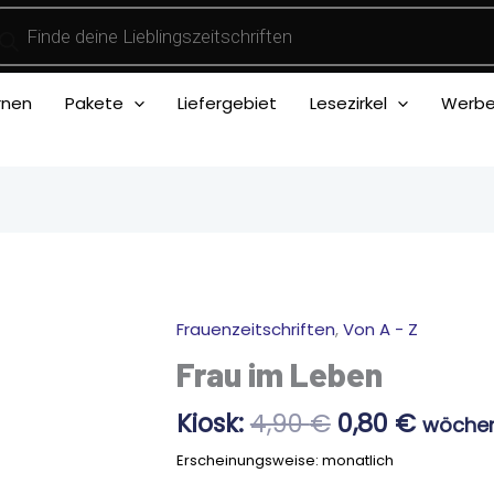
ducts
rch
rnen
Pakete
Liefergebiet
Lesezirkel
Werben
Ursprünglic
Aktuel
Frauenzeitschriften
,
Von A - Z
Frau
Preis
Preis
im
Frau im Leben
war:
ist:
Leben
4,90 €
0,80 €
Menge
Kiosk:
4,90
€
0,80
€
wöchent
Erscheinungsweise: monatlich