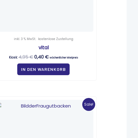
inkl. 3 % MwSt.
kostenlose Zustellung
vital
4,95
€
0,40
€
Kiosk:
wöchentlicher Mietpreis
IN DEN WARENKORB
Ursprünglicher
Aktueller
Preis
Preis
Sale!
war:
ist:
3,10 €
0,25 €.