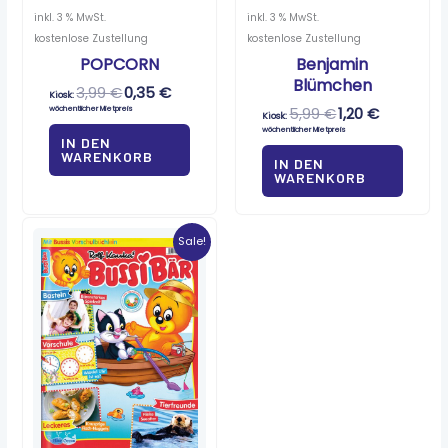
inkl. 3 % MwSt.
inkl. 3 % MwSt.
kostenlose Zustellung
kostenlose Zustellung
POPCORN
Benjamin
Blümchen
3,99
€
0,35
€
Kiosk:
wöchentlicher Mietpreis
5,99
€
1,20
€
Kiosk:
wöchentlicher Mietpreis
IN DEN
WARENKORB
IN DEN
WARENKORB
Ursprünglicher
Aktueller
Preis
Preis
Sale!
war:
ist:
4,99 €
0,95 €.