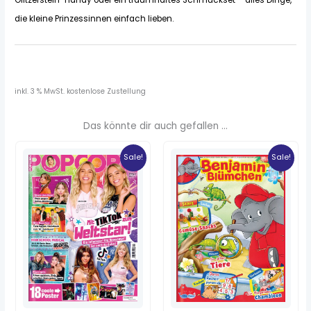
die kleine Prinzessinnen einfach lieben.
inkl. 3 % MwSt.
kostenlose Zustellung
Das könnte dir auch gefallen …
Ursprünglicher
Aktueller
Ursprünglicher
Aktueller
Preis
Preis
Preis
Preis
Sale!
Sale!
war:
ist:
war:
ist:
3,99 €
0,35 €.
5,99 €
1,20 €.