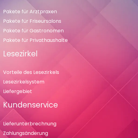
Pakete für Arztpraxen
Pakete für Friseursalons
Pakete für Gastronomen
Pakete für Privathaushalte
Lesezirkel
Vorteile des Lesezirkels
Lesezirkelsystem
Liefergebiet
Kundenservice
Lieferunterbrechnung
Zahlungsänderung