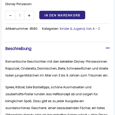
Disney Prinzessin.
Alternative:
-
+
IN DEN WARENKORB
Artikelnummer:
4580
Kategorien:
Kinder & Jugend
,
Von A - Z
Beschreibung
Romantische Geschichten mit den beliebten Disney-Prinzessinnen
Rapunzel, Cinderella, Dornröschen, Belle, Schneewittchen und Arielle
laden junge Mädchen im Alter von 3 bis 9 Jahren zum Träumen ein.
Spiele, Rätsel, tolle Basteltipps, schöne Ausmalseiten und
zauberhafte Poster runden das Heftkonzept ab und sorgen für
königlichen Spaß. Dazu gibt es zu jeder Ausgabe ein
wunderschönes Geschenk: einen bezaubernden Fächer, ein tolles
Glitzerstein-Handy oder ein traumhaftes Schmuckset – alles Dinge,