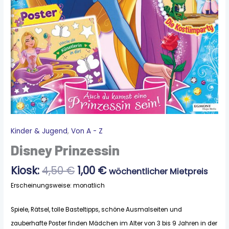
Ursprünglicher
Aktueller
Kinder & Jugend
,
Von A - Z
Disney
Preis
Preis
Prinzessin
Disney Prinzessin
war:
ist:
Menge
4,50 €
1,00 €.
Kiosk:
4,50
€
1,00
€
wöchentlicher Mietpreis
Erscheinungsweise: monatlich
Spiele, Rätsel, tolle Basteltipps, schöne Ausmalseiten und
zauberhafte Poster finden Mädchen im Alter von 3 bis 9 Jahren in der