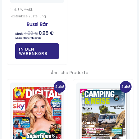
inkl. 3 % MwSt.
kostenlose Zustellung
Bussi Bär
4,99
€
0,95
€
Kiosk:
wöchentlicher Mietpreis
IN DEN
WARENKORB
Ähnliche Produkte
Ursprünglicher
Aktueller
Ursprünglicher
Aktueller
Preis
Preis
Preis
Preis
Sale!
Sale!
war:
ist:
war:
ist:
3,00 €
1,50 €.
6,50 €
0,65 €.