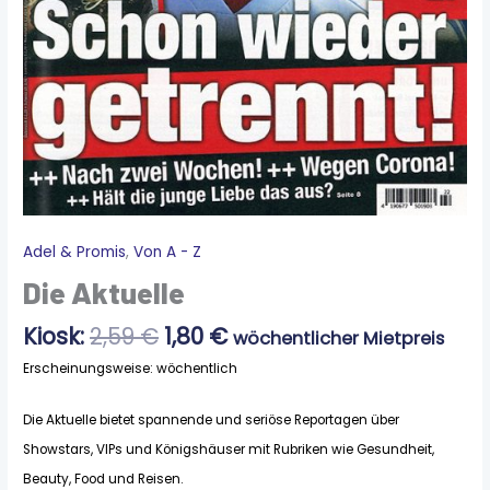
Ursprünglicher
Aktueller
Adel & Promis
,
Von A - Z
Die
Preis
Preis
Aktuelle
Die Aktuelle
war:
ist:
Menge
2,59 €
1,80 €.
Kiosk:
2,59
€
1,80
€
wöchentlicher Mietpreis
Erscheinungsweise: wöchentlich
Die Aktuelle bietet spannende und seriöse Reportagen über
Showstars, VIPs und Königshäuser mit Rubriken wie Gesundheit,
Beauty, Food und Reisen.