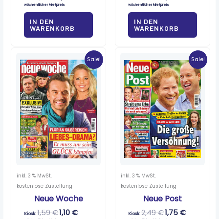
wöchentlicher Mietpreis
wöchentlicher Mietpreis
IN DEN
IN DEN
WARENKORB
WARENKORB
Ursprünglicher
Aktueller
Ursprünglicher
Aktueller
Preis
Preis
Preis
Preis
Sale!
Sale!
war:
ist:
war:
ist:
1,59 €
1,10 €.
2,49 €
1,75 €.
inkl. 3 % MwSt.
inkl. 3 % MwSt.
kostenlose Zustellung
kostenlose Zustellung
Neue Woche
Neue Post
1,59
€
1,10
€
2,49
€
1,75
€
Kiosk:
Kiosk: