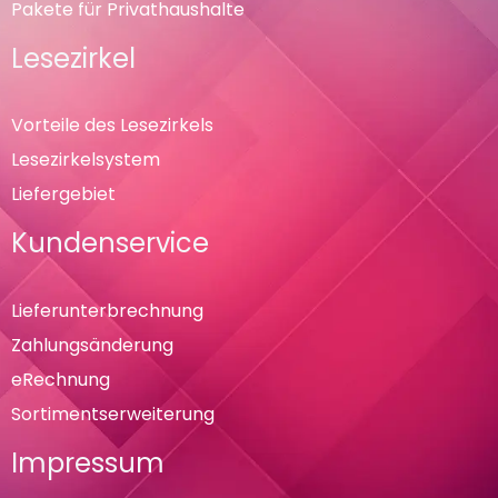
Pakete für Privathaushalte
Lesezirkel
Vorteile des Lesezirkels
Lesezirkelsystem
Liefergebiet
Kundenservice
Lieferunterbrechnung
Zahlungsänderung
eRechnung
Sortimentserweiterung
Impressum