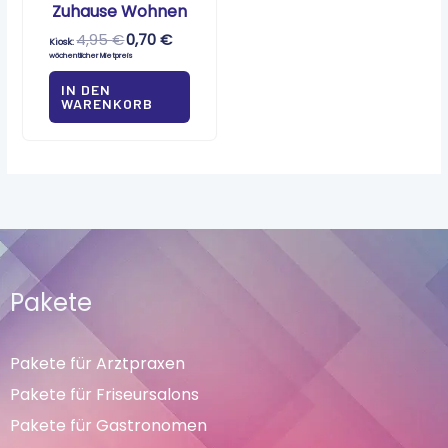
Zuhause Wohnen
4,95
€
0,70
€
Kiosk:
wöchentlicher Mietpreis
IN DEN
WARENKORB
Pakete
Pakete für Arztpraxen
Pakete für Friseursalons
Pakete für Gastronomen