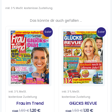
inkl. 3 % MwSt.
kostenlose Zustellung
Das könnte dir auch gefallen …
Ursprünglicher
Aktueller
Ursprünglicher
Aktueller
Preis
Preis
Preis
Preis
Sale!
Sale!
war:
ist:
war:
ist:
1,69 €
1,20 €.
1,59 €
1,10 €.
inkl. 3 % MwSt.
inkl. 3 % MwSt.
kostenlose Zustellung
kostenlose Zustellung
Frau im Trend
GlüCKS REVUE
1,69
€
1,20
€
1,59
€
1,10
€
Kiosk:
Kiosk: