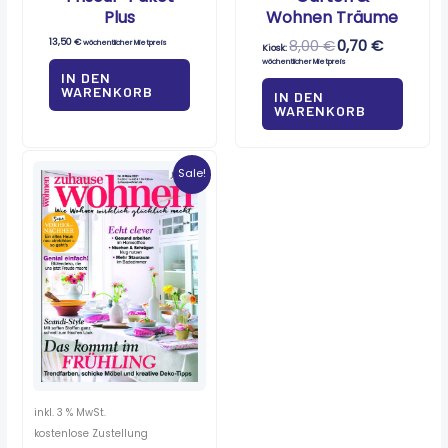
Plus
Wohnen Träume
13,50
€
8,00
€
0,70
€
wöchentlicher Mietpreis
Kiosk:
wöchentlicher Mietpreis
IN DEN
WARENKORB
IN DEN
WARENKORB
Ursprünglicher
Aktueller
Preis
Preis
Sale!
war:
ist:
4,95 €
0,70 €.
inkl. 3 % MwSt.
kostenlose Zustellung