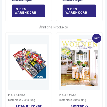
wöchentlicher Mietpreis
wöchentlicher Mietpreis
IN DEN
IN DEN
WARENKORB
WARENKORB
Ähnliche Produkte
Ursprünglicher
Aktueller
Preis
Preis
Sale!
war:
ist:
8,00 €
0,70 €.
inkl. 3 % MwSt.
inkl. 3 % MwSt.
kostenlose Zustellung
kostenlose Zustellung
Friseur-Paket
Garten &