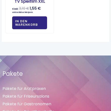
TV Spielfilm XXL
3,10
€
1,55
€
Kiosk:
wöchentlicher Mietpreis
IN DEN
WARENKORB
Pakete
Pakete für Arztpraxen
Pakete für Friseursalons
Pakete für Gastronomen