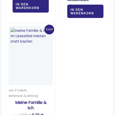
wöchentlicher Mietpreis
IN DEN
WARENKORB
IN DEN
WARENKORB
Ursprünglicher
Aktueller
Preis
Preis
Sale!
war:
ist:
3,90 €
0,70 €.
inkl. 3 % MwSt.
kostenlose Zustellung
Meine Familie &
ich