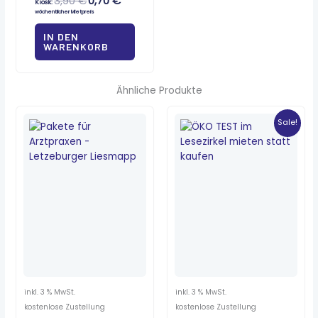
3,90
€
0,70
€
Kiosk:
wöchentlicher Mietpreis
IN DEN
WARENKORB
Ähnliche Produkte
Ursprünglicher
Aktueller
Preis
Preis
Sale!
war:
ist:
7,80 €
1,30 €.
inkl. 3 % MwSt.
inkl. 3 % MwSt.
kostenlose Zustellung
kostenlose Zustellung