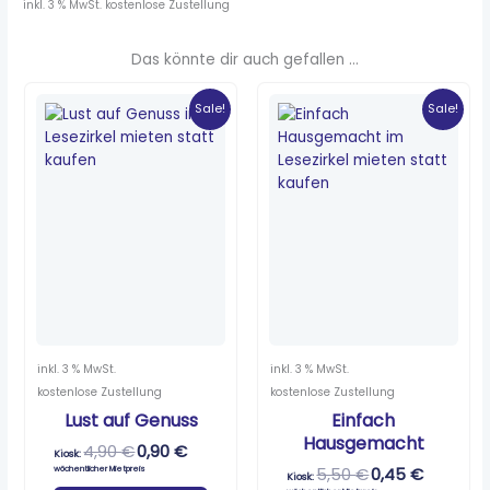
inkl. 3 % MwSt.
kostenlose Zustellung
Das könnte dir auch gefallen …
Ursprünglicher
Aktueller
Ursprünglicher
Aktueller
Preis
Preis
Preis
Preis
Sale!
Sale!
war:
ist:
war:
ist:
4,90 €
0,90 €.
5,50 €
0,45 €.
inkl. 3 % MwSt.
inkl. 3 % MwSt.
kostenlose Zustellung
kostenlose Zustellung
Lust auf Genuss
Einfach
Hausgemacht
4,90
€
0,90
€
Kiosk:
wöchentlicher Mietpreis
5,50
€
0,45
€
Kiosk: