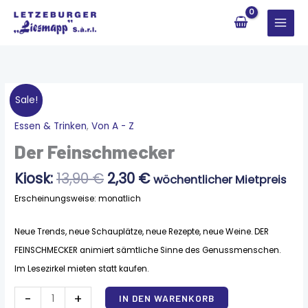
Zum
Inhalt
springen
Sale!
Ursprünglicher
Aktueller
Essen & Trinken
,
Von A - Z
Der
Preis
Preis
Feinschmecker
Der Feinschmecker
war:
ist:
Menge
13,90 €
2,30 €.
Kiosk:
13,90
€
2,30
€
wöchentlicher Mietpreis
Erscheinungsweise: monatlich
Neue Trends, neue Schauplätze, neue Rezepte, neue Weine. DER
FEINSCHMECKER animiert sämtliche Sinne des Genuss­menschen.
Im Lesezirkel mieten statt kaufen.
Alternative:
-
+
IN DEN WARENKORB