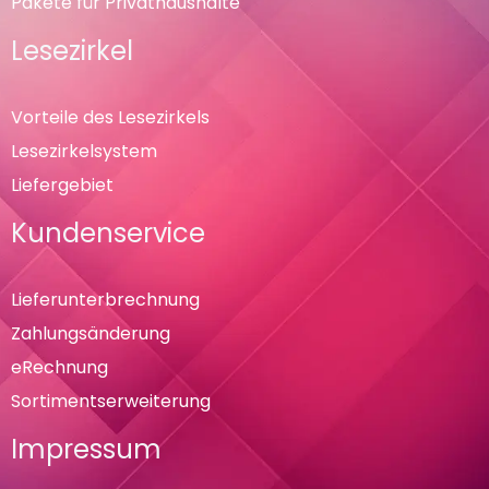
Pakete für Privathaushalte
Lesezirkel
Vorteile des Lesezirkels
Lesezirkelsystem
Liefergebiet
Kundenservice
Lieferunterbrechnung
Zahlungsänderung
eRechnung
Sortimentserweiterung
Impressum