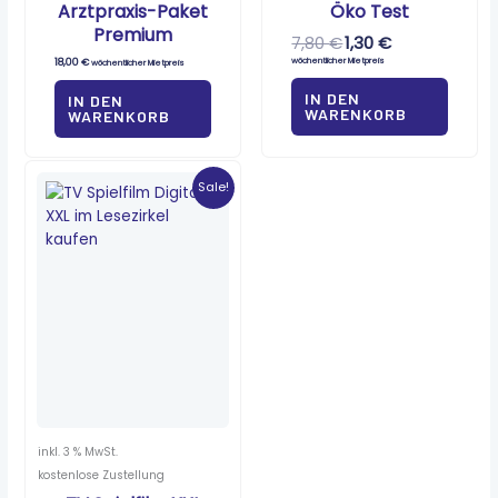
Arztpraxis-Paket
Öko Test
Premium
7,80
€
1,30
€
18,00
€
wöchentlicher Mietpreis
wöchentlicher Mietpreis
IN DEN
IN DEN
WARENKORB
WARENKORB
Ursprünglicher
Aktueller
Preis
Preis
Sale!
war:
ist:
3,10 €
1,55 €.
inkl. 3 % MwSt.
kostenlose Zustellung