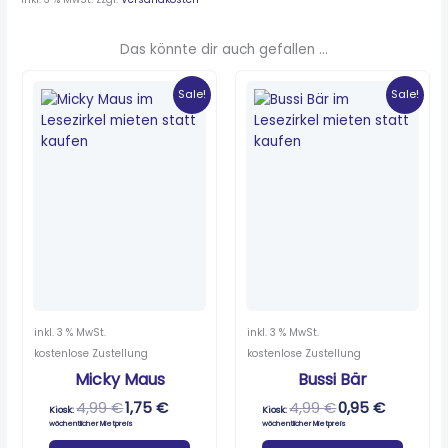
Das könnte dir auch gefallen …
Ursprünglicher
Aktueller
Ursprünglicher
Aktueller
Preis
Preis
Preis
Preis
Sale!
Sale!
war:
ist:
war:
ist:
4,99 €
1,75 €.
4,99 €
0,95 €.
inkl. 3 % MwSt.
inkl. 3 % MwSt.
kostenlose Zustellung
kostenlose Zustellung
Micky Maus
Bussi Bär
4,99
€
1,75
€
4,99
€
0,95
€
Kiosk:
Kiosk:
wöchentlicher Mietpreis
wöchentlicher Mietpreis