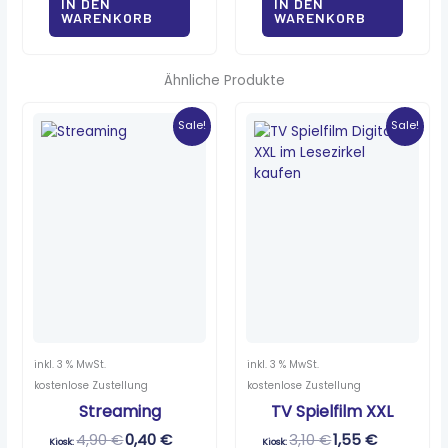
IN DEN
IN DEN
WARENKORB
WARENKORB
Ähnliche Produkte
Ursprünglicher
Aktueller
Ursprünglicher
Aktueller
Preis
Preis
Preis
Preis
Sale!
Sale!
war:
ist:
war:
ist:
4,90 €
0,40 €.
3,10 €
1,55 €.
inkl. 3 % MwSt.
inkl. 3 % MwSt.
kostenlose Zustellung
kostenlose Zustellung
Streaming
TV Spielfilm XXL
4,90
€
0,40
€
3,10
€
1,55
€
Kiosk:
Kiosk: