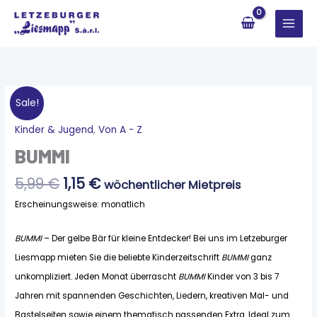
Zum
Inhalt
springen
Sale!
Ursprünglicher
Aktueller
Kinder & Jugend
,
Von A - Z
BUMMI
Preis
Preis
Menge
BUMMI
war:
ist:
5,99 €
1,15 €.
5,99
€
1,15
€
wöchentlicher Mietpreis
Erscheinungsweise: monatlich
BUMMI
– Der gelbe Bär für kleine Entdecker! Bei uns im Letzeburger
Liesmapp mieten Sie die beliebte Kinderzeitschrift
BUMMI
ganz
unkompliziert. Jeden Monat überrascht
BUMMI
Kinder von 3 bis 7
Jahren mit spannenden Geschichten, Liedern, kreativen Mal- und
Bastelseiten sowie einem thematisch passenden Extra. Ideal zum