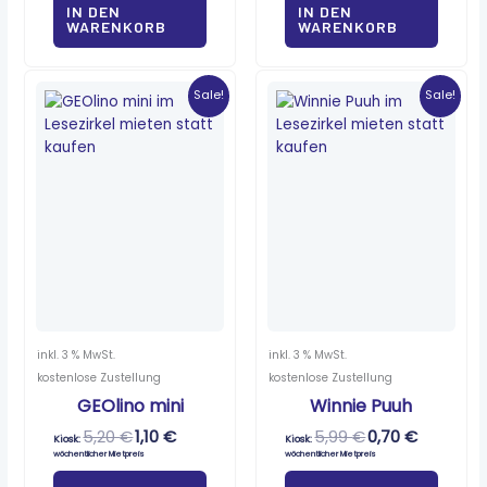
IN DEN
IN DEN
WARENKORB
WARENKORB
Ursprünglicher
Aktueller
Ursprünglicher
Aktueller
Preis
Preis
Preis
Preis
Sale!
Sale!
war:
ist:
war:
ist:
5,20 €
1,10 €.
5,99 €
0,70 €.
inkl. 3 % MwSt.
inkl. 3 % MwSt.
kostenlose Zustellung
kostenlose Zustellung
GEOlino mini
Winnie Puuh
5,20
€
1,10
€
5,99
€
0,70
€
Kiosk:
Kiosk:
wöchentlicher Mietpreis
wöchentlicher Mietpreis