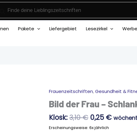
ducts
rch
rnen
Pakete
Liefergebiet
Lesezirkel
Werben
Ursprünglich
Aktuell
Frauenzeitschriften
,
Gesundheit & Fitn
Bild
Preis
Preis
der
Bild der Frau – Schlank
war:
ist:
Frau
3,10 €
0,25 €.
-
Kiosk:
3,10
€
0,25
€
wöchentl
Schlank
Erscheinungsweise: 6x jährlich
&
fit