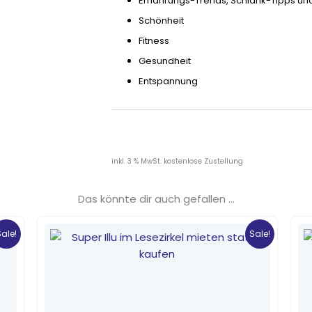
Ernährungs-Trends, Schlank-Tipps un
Schönheit
Fitness
Gesundheit
Entspannung
inkl. 3 % MwSt.
kostenlose Zustellung
Das könnte dir auch gefallen …
Ursprünglicher
Aktueller
Preis
Preis
Sale!
Sale!
war:
ist:
2,30 €
1,60 €.