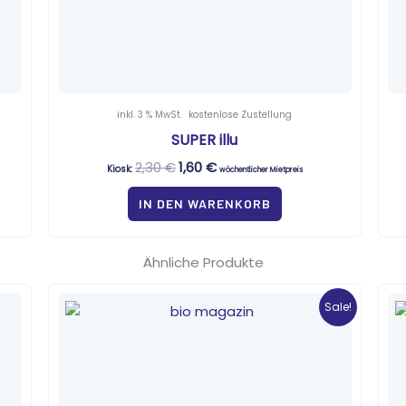
inkl. 3 % MwSt.
kostenlose Zustellung
SUPER illu
2,30
€
1,60
€
Kiosk:
wöchentlicher Mietpreis
IN DEN WARENKORB
Ähnliche Produkte
Ursprünglicher
Aktueller
Preis
Preis
Sale!
war:
ist:
5,90 €
0,35 €.