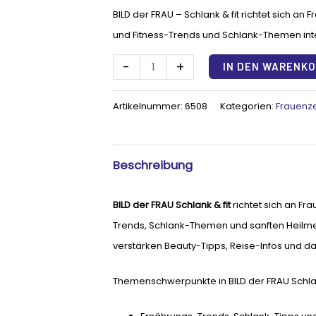
Menge
BILD der FRAU – Schlank & fit richtet sich a
und Fitness-Trends und Schlank-Themen inte
-
+
IN DEN WARENK
Artikelnummer:
6508
Kategorien:
Frauenze
Beschreibung
BILD der FRAU Schlank & fit
richtet sich an Fr
Trends, Schlank-Themen und sanften Heilmet
verstärken Beauty-Tipps, Reise-Infos und d
Themenschwerpunkte in BILD der FRAU Schlank