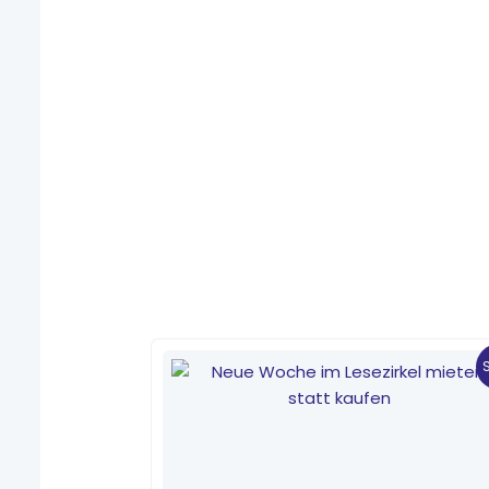
Ursprünglicher
Aktueller
Preis
Preis
war:
ist:
1,59 €
1,10 €.