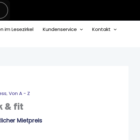
 im Lesezirkel
Kundenservice
Kontakt
er
er
ess
,
Von A - Z
 & fit
icher Mietpreis