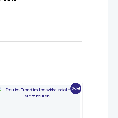
d Rezepte
Ursprünglicher
Aktueller
Preis
Preis
Sale!
war:
ist:
1,69 €
1,20 €.