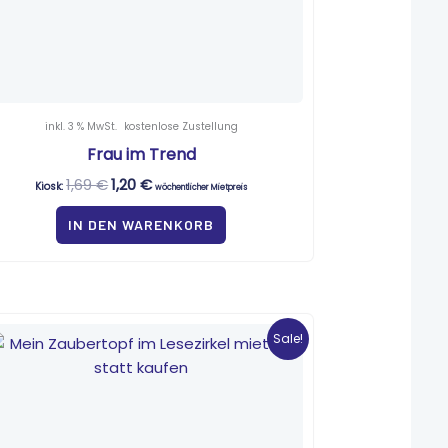
inkl. 3 % MwSt.
kostenlose Zustellung
Frau im Trend
1,69
€
1,20
€
Kiosk:
wöchentlicher Mietpreis
IN DEN WARENKORB
Ursprünglicher
Aktueller
Preis
Preis
Sale!
war:
ist:
6,90 €
0,58 €.