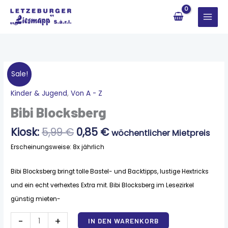
Zum
Inhalt
springen
Sale!
Ursprünglicher
Aktueller
Kinder & Jugend
,
Von A - Z
Bibi
Preis
Preis
Blocksberg
Bibi Blocksberg
war:
ist:
Menge
5,99 €
0,85 €.
Kiosk:
5,99
€
0,85
€
wöchentlicher Mietpreis
Erscheinungsweise: 8x jährlich
Bibi Blocksberg bringt tolle Bastel- und Backtipps, lustige Hextricks
und ein echt verhextes Extra mit. Bibi Blocksberg im Lesezirkel
günstig mieten-
Alternative:
-
+
IN DEN WARENKORB