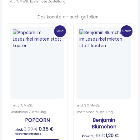
inkl. 3 % MwSt.
kostenlose Zustellung
Das könnte dir auch gefallen …
Ursprünglicher
Aktueller
Ursprünglicher
Aktueller
Preis
Preis
Preis
Preis
Sale!
Sale!
war:
ist:
war:
ist:
3,99 €
0,35 €.
5,99 €
1,20 €.
inkl. 3 % MwSt.
inkl. 3 % MwSt.
kostenlose Zustellung
kostenlose Zustellung
POPCORN
Benjamin
Blümchen
3,99
€
0,35
€
Kiosk:
wöchentlicher Mietpreis
5,99
€
1,20
€
Kiosk: