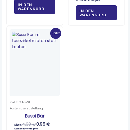
wöchentlicher Mietpreis
IN DEN
WARENKORB
IN DEN
WARENKORB
Ursprünglicher
Aktueller
Preis
Preis
Sale!
war:
ist:
4,99 €
0,95 €.
inkl. 3 % MwSt.
kostenlose Zustellung
Bussi Bär
4,99
€
0,95
€
Kiosk:
wöchentlicher Mietpreis