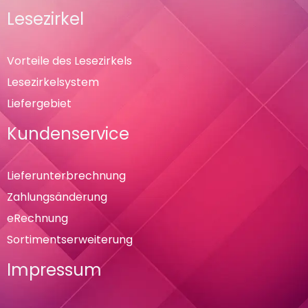
Lesezirkel
Vorteile des Lesezirkels
Lesezirkelsystem
Liefergebiet
Kundenservice
Lieferunterbrechnung
Zahlungsänderung
eRechnung
Sortimentserweiterung
Impressum