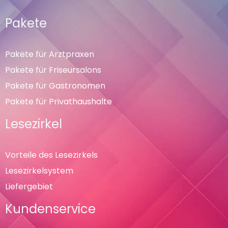
Pakete
Pakete für Arztpraxen
Pakete für Friseursalons
Pakete für Gastronomen
Pakete für Privathaushalte
Lesezirkel
Vorteile des Lesezirkels
Lesezirkelsystem
Liefergebiet
Kundenservice